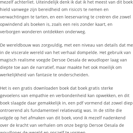
mezelf achterliet. Uiteindelijk denk ik dat ik het meest van dit boek
hield vanwege zijn bereidheid om risico’s te nemen en
verwachtingen te tarten, en een leeservaring te creëren die zowel
opwindend als boeken is, zoals een reis zonder kaart, en
verborgen wonderen ontdekken onderweg.
De wereldbouw was zorgvuldig, met een niveau van details dat me
in de viscerale wereld van het verhaal dompelde. Het gebruik van
magisch realisme voegde Dersoe Oesala de woudloper laag van
diepte toe aan de narratief, maar maakte het ook moeilijk om
werkelijkheid van fantasie te onderscheiden.
Het is een gratis downloaden boek dat boek gratis sterke
gevoelens van empathie en verbondenheid kan opwekken, en dit
boek slaagde daar gemakkelijk in, een pdf vormend dat zowel diep
ontroerend als fundamenteel relatievatig was. In de stilte die
volgde op het afmaken van dit boek, vond ik mezelf nadenkend
over de kracht van verhalen om onze begrip Dersoe Oesala de
woudloper de wereld en onszelf te vormen.