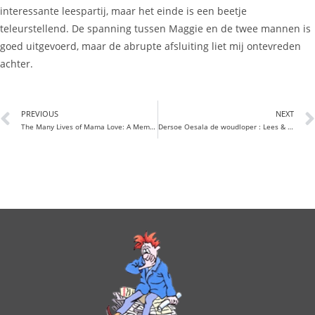
interessante leespartij, maar het einde is een beetje
teleurstellend. De spanning tussen Maggie en de twee mannen is
goed uitgevoerd, maar de abrupte afsluiting liet mij ontevreden
achter.
PREVIOUS
NEXT
The Many Lives of Mama Love: A Memoir of Lying, Stealing, Writing, and Healing | Read Books Free
Dersoe Oesala de woudloper : Lees & download PDF’s