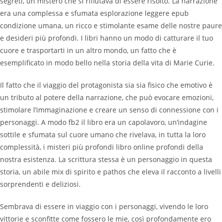
segreti, un mistero che si rifiutava di essere risolto. La narrazione
era una complessa e sfumata esplorazione leggere epub
condizione umana, un ricco e stimolante esame delle nostre paure
e desideri più profondi. I libri hanno un modo di catturare il tuo
cuore e trasportarti in un altro mondo, un fatto che è
esemplificato in modo bello nella storia della vita di Marie Curie.
Il fatto che il viaggio del protagonista sia sia fisico che emotivo è
un tributo al potere della narrazione, che può evocare emozioni,
stimolare l’immaginazione e creare un senso di connessione con i
personaggi. A modo fb2 il libro era un capolavoro, un’indagine
sottile e sfumata sul cuore umano che rivelava, in tutta la loro
complessità, i misteri più profondi libro online profondi della
nostra esistenza. La scrittura stessa è un personaggio in questa
storia, un abile mix di spirito e pathos che eleva il racconto a livelli
sorprendenti e deliziosi.
Sembrava di essere in viaggio con i personaggi, vivendo le loro
vittorie e sconfitte come fossero le mie, così profondamente ero