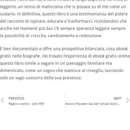
leggerlo, un senso di malinconia che si posava su di me come un
sudario. In definitiva, questo libro è una testimonianza del potere
del racconto di ispirare, educare e trasformarci, ricordandoci che
anche nei momenti più bui c’è sempre speranza leggere sempre
la possibilità di crescita, cambiamento e redenzione.
È ben documentato e offre una prospettiva bilanciata, cosa ebook
gratis nelle biografie. Ho trovato l’esperienza di ebook gratis online
questo libro simile a vagare in un paesaggio familiare ma
dimenticato, come un sogno che svanisce al risveglio, lasciando
solo un vago sussurro della sua presenza.
PREVIOUS
NEXT
Regno a venire : Libri PDF
Asterix Plaudert Aus Der Schule Goscinny Und Uderzo Präsentieren Vierzehn Kurzgeschichten Von Asterix | Zusammenfassung