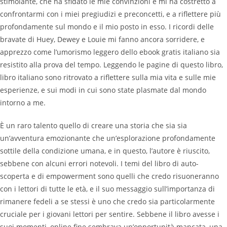
stimolante, che ha sfidato le mie convinzioni e mi ha costretto a
confrontarmi con i miei pregiudizi e preconcetti, e a riflettere più
profondamente sul mondo e il mio posto in esso. I ricordi delle
bravate di Huey, Dewey e Louie mi fanno ancora sorridere, e
apprezzo come l’umorismo leggero dello ebook gratis italiano sia
resistito alla prova del tempo. Leggendo le pagine di questo libro,
libro italiano sono ritrovato a riflettere sulla mia vita e sulle mie
esperienze, e sui modi in cui sono state plasmate dal mondo
intorno a me.
È un raro talento quello di creare una storia che sia sia
un’avventura emozionante che un’esplorazione profondamente
sottile della condizione umana, e in questo, l’autore è riuscito,
sebbene con alcuni errori notevoli. I temi del libro di auto-
scoperta e di empowerment sono quelli che credo risuoneranno
con i lettori di tutte le età, e il suo messaggio sull’importanza di
rimanere fedeli a se stessi è uno che credo sia particolarmente
cruciale per i giovani lettori per sentire. Sebbene il libro avesse i
suoi momenti, online fine sembrava un’opportunità mancata, una